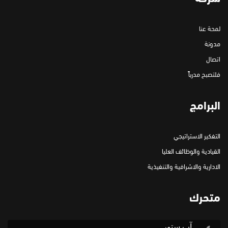
لمحة عنا
مدونة
اتصال
فلتصبح مدرباً
البرامج
التفكير الاستراتيجي
القيادية والوظائف العليا
الادارية والاشرافية والتنفيذية
متحرك
آب ستور