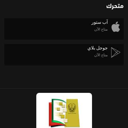
متحرك
آب ستور
متاح الآن
جوجل بلاي
متاح الآن